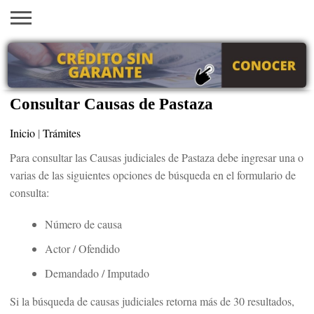
INICIO
AYUDAS
VACANTES
SACA
EMPLEOS
TRÁMITES
PRÉSTAMOS
CURSOS
HOGAR
BELLEZA
ECONÓMICAS
EN EEUU
TU
VISA
Consultar Causas de Pastaza
Inicio
|
Trámites
Para consultar las Causas judiciales de Pastaza debe ingresar una o
varias de las siguientes opciones de búsqueda en el formulario de
consulta:
Número de causa
Actor / Ofendido
Demandado / Imputado
Si la búsqueda de causas judiciales retorna más de 30 resultados,