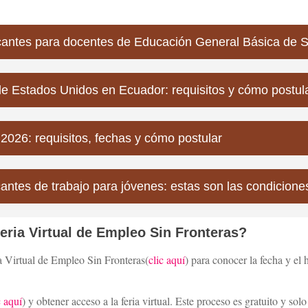
acantes para docentes de Educación General Básica de
e Estados Unidos en Ecuador: requisitos y cómo postul
026: requisitos, fechas y cómo postular
ntes de trabajo para jóvenes: estas son las condicione
eria Virtual de Empleo Sin Fronteras?
ia Virtual de Empleo Sin Fronteras(
clic aquí
) para conocer la fecha y el 
c aquí
) y obtener acceso a la feria virtual. Este proceso es gratuito y so