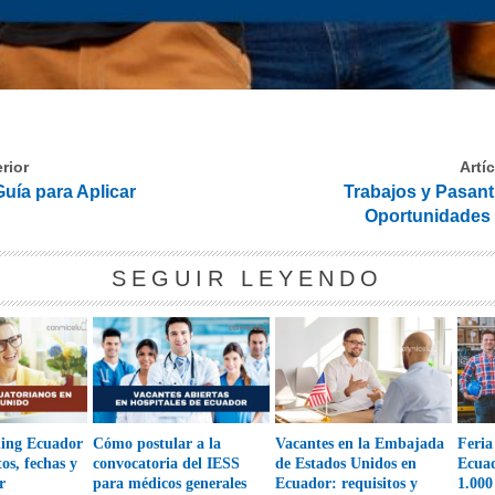
rior
Artí
Guía para Aplicar
Trabajos y Pasant
Oportunidades
SEGUIR LEYENDO
ning Ecuador
Cómo postular a la
Vacantes en la Embajada
Feria
tos, fechas y
convocatoria del IESS
de Estados Unidos en
Ecuad
r
para médicos generales
Ecuador: requisitos y
1.000