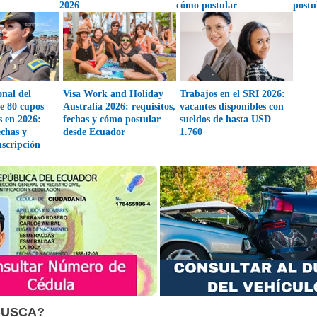
2026
cómo postular
postu
onal del
Visa Work and Holiday
Trabajos en el SRI 2026:
e 80 cupos
Australia 2026: requisitos,
vacantes disponibles con
s en 2026:
fechas y cómo postular
sueldos de hasta USD
echas y
desde Ecuador
1.760
nscripción
BUSCA?