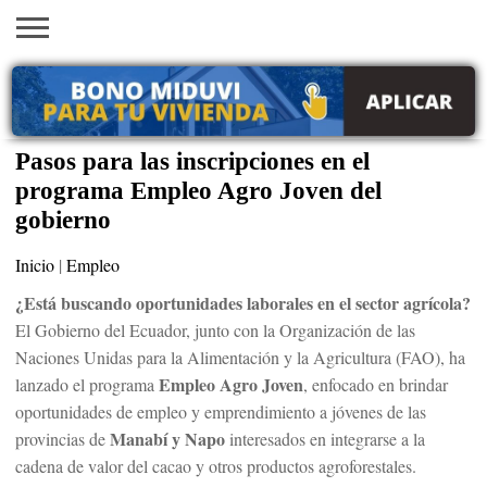
INICIO
AYUDAS
VACANTES
SACA
EMPLEOS
TRÁMITES
PRÉSTAMOS
CURSOS
HOGAR
BELLEZA
ECONÓMICAS
EN EEUU
TU
VISA
Pasos para las inscripciones en el
programa Empleo Agro Joven del
gobierno
Inicio
|
Empleo
¿Está buscando oportunidades laborales en el sector agrícola?
El Gobierno del Ecuador, junto con la Organización de las
Naciones Unidas para la Alimentación y la Agricultura (FAO), ha
Empleo Agro Joven
lanzado el programa
, enfocado en brindar
oportunidades de empleo y emprendimiento a jóvenes de las
Manabí y Napo
provincias de
interesados en integrarse a la
cadena de valor del cacao y otros productos agroforestales.