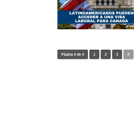
Página 4 de 4
1
2
3
4