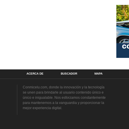
ACERCA DE
BUSCADOR
MAPA
Conmicelu.com, donde la innovación y la tecnología
se unen para brindarle al usuario contenido único e
único e inigualable. Nos esforzamos constantemente
para mantenernos a la vanguardia y proporcionar la
mejor experiencia digital.