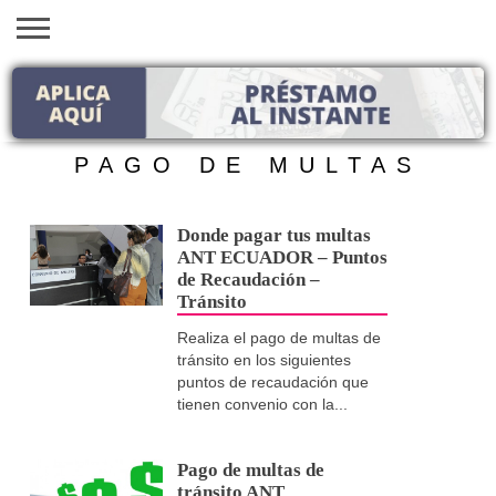
INICIO
AYUDAS
VACANTES
SACA
EMPLEOS
TRÁMITES
PRÉSTAMOS
CURSOS
HOGAR
BELLEZA
ECONÓMICAS
EN EEUU
TU
VISA
PAGO DE MULTAS
Donde pagar tus multas
ANT ECUADOR – Puntos
de Recaudación –
Tránsito
Realiza el pago de multas de
tránsito en los siguientes
puntos de recaudación que
tienen convenio con la...
Pago de multas de
tránsito ANT