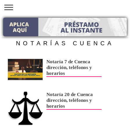
INICIO
AYUDAS
VACANTES
SACA
EMPLEOS
TRÁMITES
PRÉSTAMOS
CURSOS
HOGAR
BELLEZA
ECONÓMICAS
EN EEUU
TU
VISA
NOTARÍAS CUENCA
Notaría 7 de Cuenca
dirección, teléfonos y
horarios
Notaría 20 de Cuenca
dirección, teléfonos y
horarios