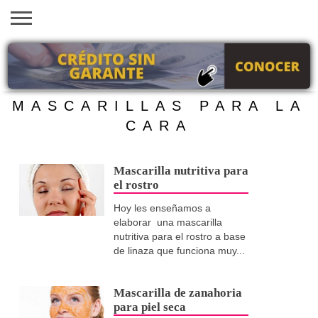
INICIO
AYUDAS
VACANTES
SACA
EMPLEOS
TRÁMITES
PRÉSTAMOS
CURSOS
HOGAR
BELLEZA
ECONÓMICAS
EN EEUU
TU
VISA
MASCARILLAS PARA LA
CARA
Mascarilla nutritiva para
el rostro
Hoy les enseñamos a
elaborar una mascarilla
nutritiva para el rostro a base
de linaza que funciona muy...
Mascarilla de zanahoria
para piel seca