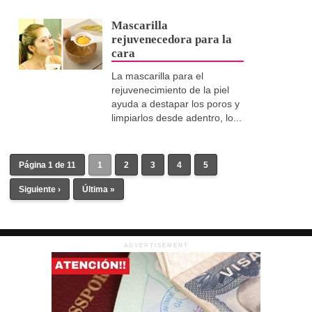
Mascarilla
rejuvenecedora para la
cara
La mascarilla para el
rejuvenecimiento de la piel
ayuda a destapar los poros y
limpiarlos desde adentro, lo...
Página 1 de 11
1
2
3
4
5
Siguiente ›
Última »
ADVERTISEMENT