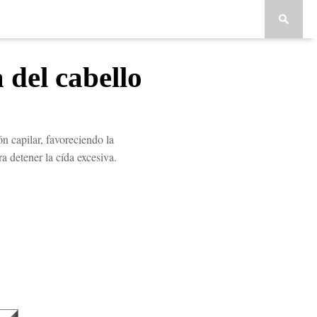
 del cabello
n capilar, favoreciendo la
a detener la cída excesiva.