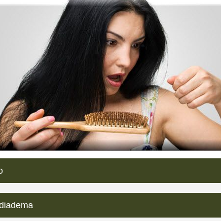
o
 diadema