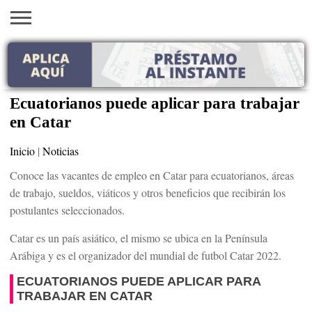
INICIO
AYUDAS
VACANTES
SACA
EMPLEOS
TRÁMITES
PRÉSTAMOS
CURSOS
HOGAR
BELLEZA
ECONÓMICAS
EN EEUU
TU
VISA
Ecuatorianos puede aplicar para trabajar
en Catar
Inicio
|
Noticias
Conoce las vacantes de empleo en Catar para ecuatorianos, áreas
de trabajo, sueldos, viáticos y otros beneficios que recibirán los
postulantes seleccionados.
Catar es un país asiático, el mismo se ubica en la Península
Arábiga y es el organizador del mundial de futbol Catar 2022.
ECUATORIANOS PUEDE APLICAR PARA
TRABAJAR EN CATAR