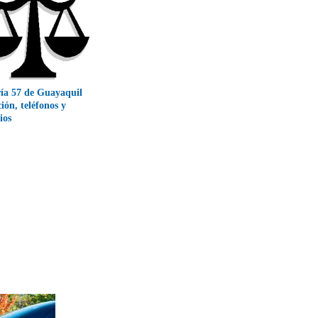
ía 57 de Guayaquil
ción, teléfonos y
ios