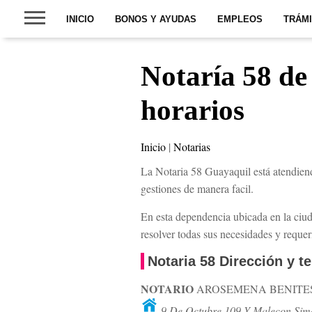
INICIO
BONOS Y AYUDAS
EMPLEOS
TRÁM
Notaría 58 de
horarios
Inicio
|
Notarias
La Notaria 58 Guayaquil está atendien
gestiones de manera facil.
En esta dependencia ubicada en la ciu
resolver todas sus necesidades y reque
Notaria 58 Dirección y t
NOTARIO
AROSEMENA BENITE
9 De Octubre 109 Y Malecon Simo