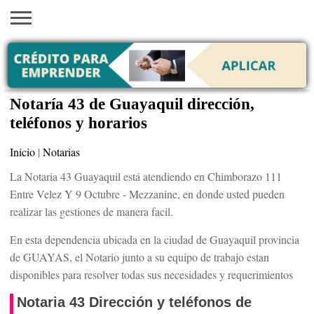
INICIO
AYUDAS
VACANTES
SACA
EMPLEOS
TRÁMITES
PRÉSTAMOS
CURSOS
HOGAR
BELLEZA
ECONÓMICAS
EN EEUU
TU
VISA
Notaría 43 de Guayaquil dirección,
teléfonos y horarios
Inicio
|
Notarias
La Notaria 43 Guayaquil está atendiendo en Chimborazo 111
Entre Velez Y 9 Octubre - Mezzanine, en donde usted pueden
realizar las gestiones de manera facil.
En esta dependencia ubicada en la ciudad de Guayaquil provincia
de GUAYAS, el Notario junto a su equipo de trabajo estan
disponibles para resolver todas sus necesidades y requerimientos
Notaria 43 Dirección y teléfonos de