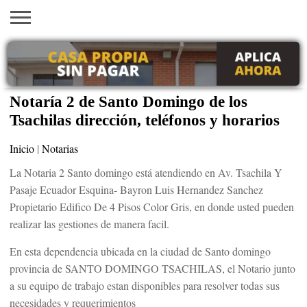
INICIO
AYUDAS
VACANTES
SACA
EMPLEOS
TRÁMITES
PRÉSTAMOS
CURSOS
HOGAR
BELLEZA
ECONÓMICAS
EN EEUU
TU
VISA
Notaría 2 de Santo Domingo de los
Tsachilas dirección, teléfonos y horarios
Inicio
|
Notarias
La Notaria 2 Santo domingo está atendiendo en Av. Tsachila Y
Pasaje Ecuador Esquina- Bayron Luis Hernandez Sanchez
Propietario Edifico De 4 Pisos Color Gris, en donde usted pueden
realizar las gestiones de manera facil.
En esta dependencia ubicada en la ciudad de Santo domingo
provincia de SANTO DOMINGO TSACHILAS, el Notario junto
a su equipo de trabajo estan disponibles para resolver todas sus
necesidades y requerimientos