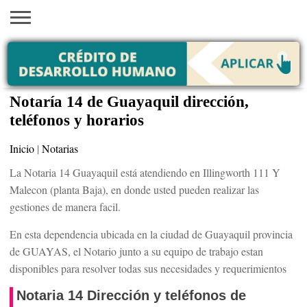
INICIO
AYUDAS
VACANTES
SACA
EMPLEOS
TRÁMITES
PRÉSTAMOS
CURSOS
HOGAR
BELLEZA
ECONÓMICAS
EN EEUU
TU
VISA
Notaría 14 de Guayaquil dirección,
teléfonos y horarios
Inicio
|
Notarias
La Notaria 14 Guayaquil está atendiendo en Illingworth 111 Y
Malecon (planta Baja), en donde usted pueden realizar las
gestiones de manera facil.
En esta dependencia ubicada en la ciudad de Guayaquil provincia
de GUAYAS, el Notario junto a su equipo de trabajo estan
disponibles para resolver todas sus necesidades y requerimientos
Notaria 14 Dirección y teléfonos de