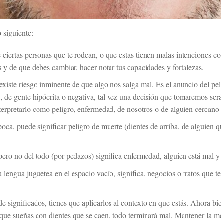
 siguiente:
ciertas personas que te rodean, o que estas tienen malas intenciones con
 y de que debes cambiar, hacer notar tus capacidades y fortalezas.
existe riesgo inminente de que algo nos salga mal. Es el anuncio del pe
, de gente hipócrita o negativa, tal vez una decisión que tomaremos ser
rpretarlo como peligro, enfermedad, de nosotros o de alguien cercano 
 boca, puede significar peligro de muerte (dientes de arriba, de alguien q
ero no del todo (por pedazos) significa enfermedad, alguien está mal y 
 lengua juguetea en el espacio vacío, significa, negocios o tratos que t
e significados, tienes que aplicarlos al contexto en que estás. Ahora b
rque sueñas con dientes que se caen, todo terminará mal. Mantener la 