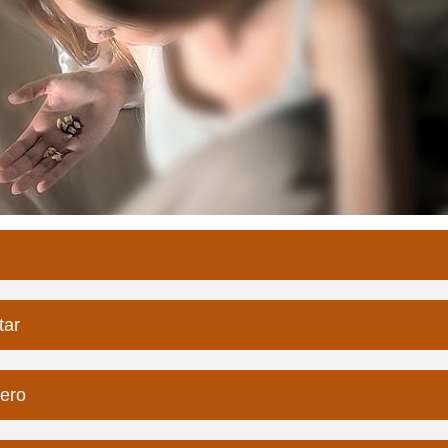
tar
nero