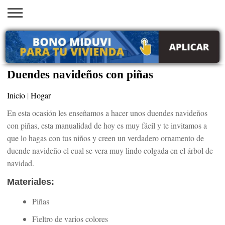
INICIO
AYUDAS
VACANTES
SACA
EMPLEOS
TRÁMITES
PRÉSTAMOS
CURSOS
HOGAR
BELLEZA
ECONÓMICAS
EN EEUU
TU
VISA
Duendes navideños con piñas
Inicio
|
Hogar
En esta ocasión les enseñamos a hacer unos duendes navideños
con piñas, esta manualidad de hoy es muy fácil y te invitamos a
que lo hagas con tus niños y creen un verdadero ornamento de
duende navideño el cual se vera muy lindo colgada en el árbol de
navidad.
Materiales:
Piñas
Fieltro de varios colores