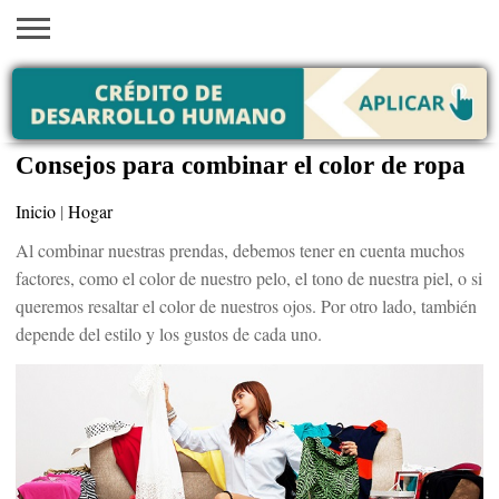
INICIO
AYUDAS
VACANTES
SACA
EMPLEOS
TRÁMITES
PRÉSTAMOS
CURSOS
HOGAR
BELLEZA
ECONÓMICAS
EN EEUU
TU
VISA
Consejos para combinar el color de ropa
Inicio
|
Hogar
Al combinar nuestras prendas, debemos tener en cuenta muchos
factores, como el color de nuestro pelo, el tono de nuestra piel, o si
queremos resaltar el color de nuestros ojos. Por otro lado, también
depende del estilo y los gustos de cada uno.