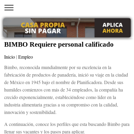
INICIO
AYUDAS
VACANTES
SACA
EMPLEOS
TRÁMITES
PRÉSTAMOS
CURSOS
HOGAR
BELLEZA
ECONÓMICAS
EN EEUU
TU
VISA
BIMBO Requiere personal calificado
Inicio
|
Empleo
Bimbo, reconocida mundialmente por su excelencia en la
fabricación de productos de panadería, inició su viaje en la ciudad
de México en 1945 bajo el nombre de Planificadora. Desde sus
humildes comienzos con más de 34 empleados, la compañía ha
crecido exponencialmente, estableciéndose como líder en la
industria alimentaria gracias a su compromiso con la calidad,
innovación y sostenibilidad.
A continuación, conoce los perfiles que esta buscando Bimbo para
llenar sus vacantes y los pasos para aplicar.